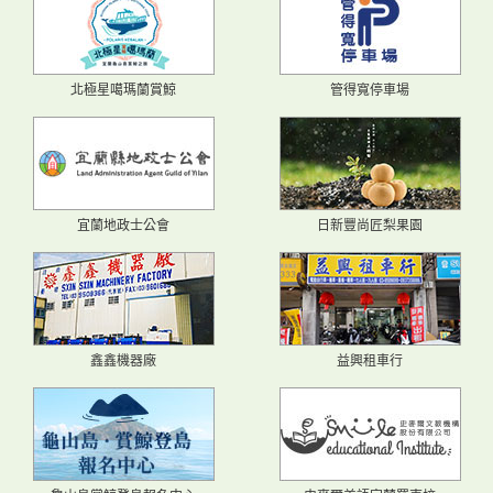
北極星噶瑪蘭賞鯨
管得寬停車場
宜蘭地政士公會
日新豐尚匠梨果園
鑫鑫機器廠
益興租車行