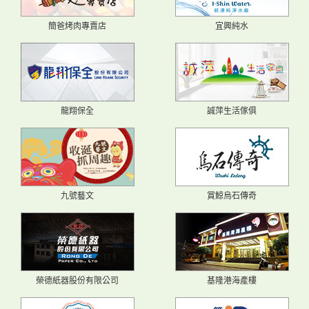
簡爸烤肉專賣店
宜興純水
龍翔保全
誠萍生活傢俱
九號藝文
賞鯨烏石傳奇
榮德紙器股份有限公司
基隆港海產樓