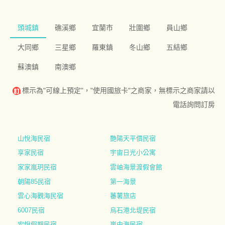
頭城鎮
礁溪鄉
宜蘭市
壯圍鄉
員山鄉
大同鄉
三星鄉
羅東鎮
冬山鄉
五結鄉
蘇澳鎮
南澳鄉
標示為"可線上預定"，"使用國旅卡"之商家，無標示之商家請以
電話詢問訂房
山悅海民宿
艷陽天平價民宿
享家民宿
宇宙日光小公寓
家家嵐玥民宿
雲岫海景渡假會館
朝陽85民宿
第一海景
雲心海觀海民宿
蕃薯旅店
6007民宿
烏石港北堤民宿
宏悅假期民宿
嵐中海民宿