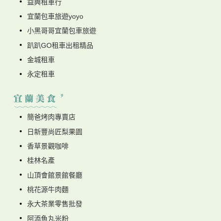
益興租車行
宜蘭包車旅遊yoyo
小黑哥哥宜蘭包車旅遊
趴趴GO租車出租精品
金城租車
永定租車
簡爸烤肉專賣店
日新豐尚匠梨果園
香草景觀咖啡
桂林名產
山頂會館景館餐廳
桃花源牛肉麵
永大茶業零售批發
阿添魚丸米粉