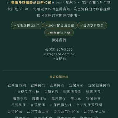
由
景騰多媒體股份有限公司
自
2000
年創立， 深耕宜蘭在地住宿
資訊逾 25 年。 每週更新即時空房資訊，為台灣自由行旅客提供
最可信賴的宜蘭住宿指南。
在地深耕 25 年
300+ 間合法民宿
每週更新空房
親自審核把關
聯絡我們
(03) 956-5626
☎
ete@ete.com.tw
✉
宜蘭縣
📍
旅遊相關連結
/
/
/
/
宜蘭住宿網
宜蘭民宿
宜蘭民宿
宜蘭民宿
宜蘭包棟民宿
/
/
/
/
/
宜蘭民宿包棟
宜蘭旅遊
礁溪溫泉季
礁溪溫泉
/
/
/
/
/
羅東夜市
羅東住宿
羅東住宿
童玩節
宜蘭美食
/
/
/
/
花蓮民宿
花蓮民宿
花蓮民宿包棟
台東民宿資訊網
/
/
/
/
台東民宿
台東市區民宿
台東背包客民宿
台東親子民宿
/
/
/
/
台東租車
台東旅遊網
台東景點網
台東資訊網