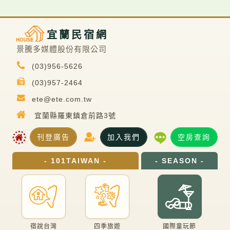
宜蘭民宿網
景騰多媒體股份有限公司
(03)956-5626
(03)957-2464
ete@ete.com.tw
宜蘭縣羅東鎮倉前路3號
刊登廣告
加入我們
空房查詢
- 101TAIWAN -
- SEASON -
宿說台灣
四季旅遊
國際童玩節