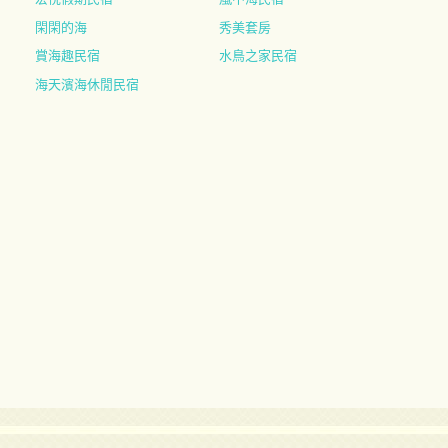
閑閑的海
秀美套房
賞海趣民宿
水鳥之家民宿
海天濱海休閒民宿