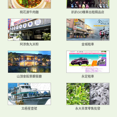
桃花源牛肉麵
趴趴GO機車出租精品店
阿添魚丸米粉
金城租車
山頂會館景觀餐廳
永定租車
北極星壹號
永大茶業零售批發